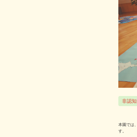
非認知
本園では
す。