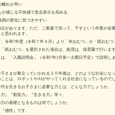
つ離れが早い
どもが感じる不快感で意志表示を高める
体調の変化に気づきやすい
利点があります。ただ、ご家庭で洗って、干すという作業が必
ると思われます。
て、令和
7
年度（令和７年４月）より「布おむつ」か「紙おむつ
、「紙おむつ」を選択された場合は、処理は、保育園で行いま
くは、「入園説明会」（令和
7
年
3
月第一土曜日予定）で説明し
お子さまが巣立っていかれる２０年後は、どのような社会にな
のことは、ロボットや
AI
がやってくれる社会になっているので
時代を生きるお子さまに必要な力とは、どんな力でしょうか。
る力』『創造力』『生きる力』等々。
の力の基礎となるものは何でしょうか。
、『感性』です。