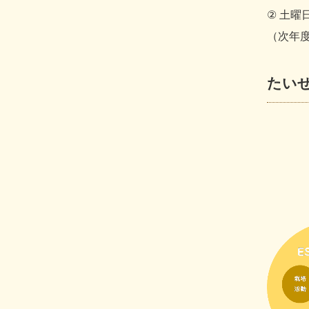
②
土曜
（次年
たい