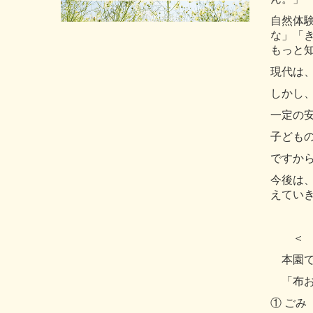
自然体
な」「
もっと
現代は
しかし
一定の
子ども
ですか
今後は
えてい
＜ 
本園で
「布お
① ごみ