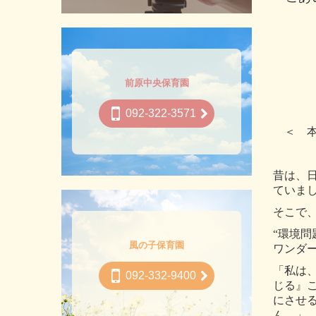
前原中央保育園
092-322-3571
＜ 
昔は、
ていま
そこで
“環境
風の子保育園
ワンダ
「私は
092-332-9400
じる』
にさせ
ん。」