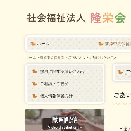
ホーム
前原中央保育
ごあいさつ・大
教育内容・施設
園児の一日・年
入園案内
認定こども園の
保育園見学と子
フォトアルバム
動画配信
園便り
決算書・報告書
ホーム
前原中央保育園
ごあいさつ・大切にしたいこと
採用に関する問い合わせ
ご相談・ご要望
ごあ
個人情報保護方針
動画配信
Video distribution ≫
ごあ