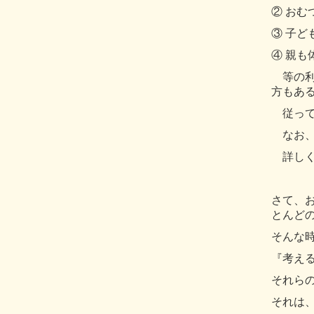
② おむ
③ 子
④ 親も
等の
方もあ
従っ
なお
詳し
さて、
とんど
そんな
『考え
それら
それは