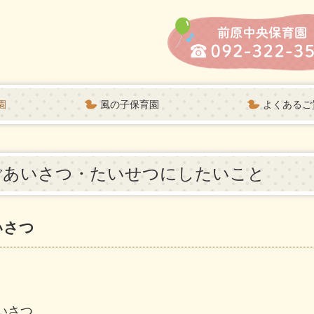
園
風の子保育園
よくあるご
切にしたいこと
案内
間行事
案内
育て支援
・提出書類
ごあいさつ・大切にしたいこと
教育内容・施設案内
園児の一日・年間行事
入園案内
フォトアルバム
動画配信 （風の子保育園）
園便り
提出書類
ごあいさつ・たいせつにしたいこと
いさつ
いさつ