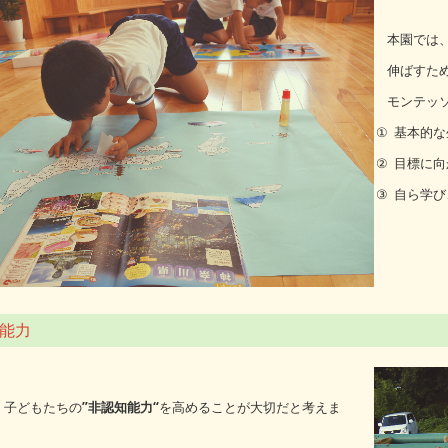
本園では、
伸ばすた
モンテッ
①
基本的な
②
目標に向
③
自ら学び
能力
、子どもたちの
”非認知能力“
を高めることが
大切だと考えま