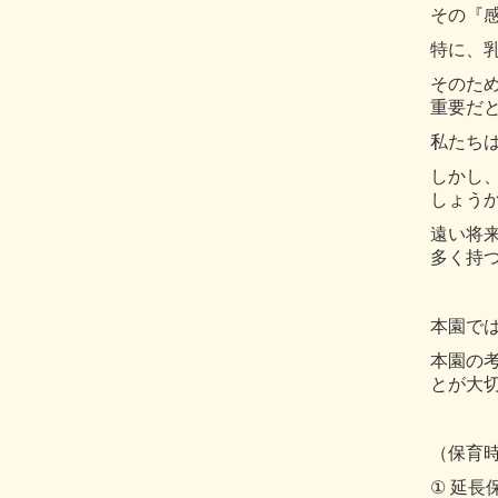
その『
特に、
そのた
重要だ
私たち
しかし
しょう
遠い将
多く持
本園で
本園の
とが大
（保育
①
延長