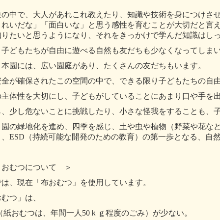
験の中で、大人があれこれ教えたり、知識や技術を身につけさ
きれいだな」「面白いな」と思う感性を育むことが大切だと言
知りたいと思うようになり、それをきっかけで学んだ知識はし
、子どもたちが自由に遊べる自然も友だちも少なくなってしま
、本園には、広い園庭があり、たくさんの友だちもいます。
安全が確保されたこの空間の中で、できる限り子どもたちの自
の主体性を大切にし、子どもがしていることにあまり口や手を
ら、少し危ないことに挑戦したり、小さな怪我をすることも、
、園の緑地化を進め、四季を感じ、土や虫や植物（野菜や花な
き、
ESD
（持続可能な開発のための教育）の第一歩となる、自
おむつについて ＞
は、現在「布おむつ」を使用しています。
むつ」は、
（紙おむつは、年間一人
50
ｋｇ程度のごみ）が少ない。